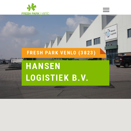
Skip
to
Menu
main
content
FRESH PARK VENLO (3823)
HANSEN
LOGISTIEK B.V.