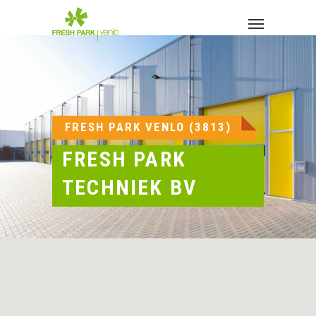
Skip
to
Menu
main
content
FRESH PARK VENLO (3813)
FRESH PARK
TECHNIEK BV